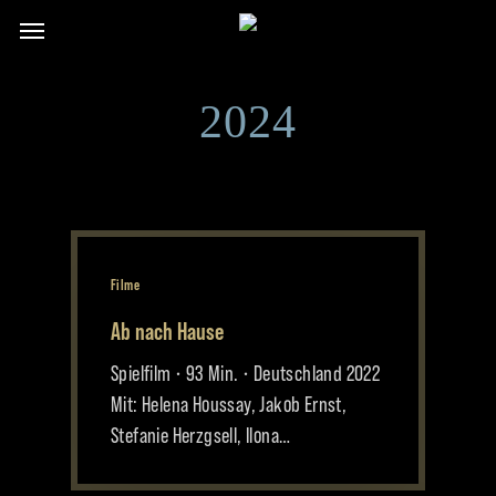
Skip
Menu
to
main
content
2024
Filme
Ab nach Hause
Spielfilm • 93 Min. • Deutschland 2022
Mit: Helena Houssay, Jakob Ernst,
Stefanie Herzgsell, Ilona…